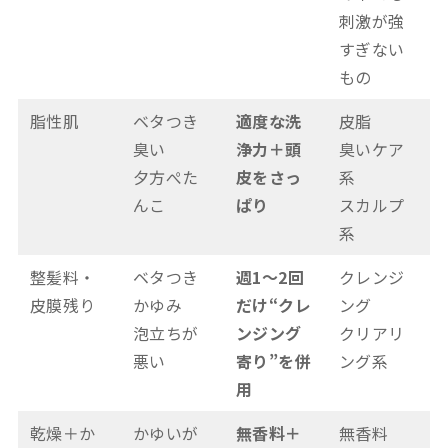
刺激が強
すぎない
もの
脂性肌
ベタつき
適度な洗
皮脂
臭い
浄力＋頭
臭いケア
夕方ぺた
皮をさっ
系
んこ
ぱり
スカルプ
系
整髪料・
ベタつき
週1〜2回
クレンジ
皮膜残り
かゆみ
だけ“クレ
ング
泡立ちが
ンジング
クリアリ
悪い
寄り”を併
ング系
用
乾燥＋か
かゆいが
無香料＋
無香料