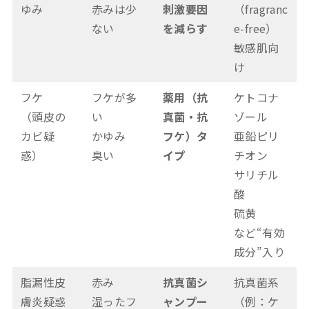
ゆみ
赤みは少
刺激要因
（fragranc
ない
を減らす
e-free）
敏感肌向
け
フケ
フケが多
薬用（抗
ケトコナ
（頭皮の
い
真菌・抗
ゾール
カビ疑
かゆみ
フケ）タ
亜鉛ピリ
惑）
臭い
イプ
チオン
サリチル
酸
硫黄
など“有効
成分”入り
脂漏性皮
赤み
抗真菌シ
抗真菌系
膚炎疑惑
湿ったフ
ャンプー
（例：ケ