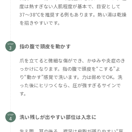
度は熱すぎない人肌程度が基本で、目安として
37〜38℃を推奨する例もあります。熱い湯は乾燥
を招きやすいです。
STEP
指の腹で頭皮を動かす
爪を立てると微細な傷ができ、かゆみや炎症のき
っかけになります。指の腹で頭皮を“こする”よ
り“動かす”感覚で洗います。力は弱めでOK。洗
った後にヒリつくなら、圧が強すぎるサインで
す。
STEP
洗い残しが出やすい部位は入念に
生え際、耳の後ろ、襟足は皮脂が残りやすい“盲